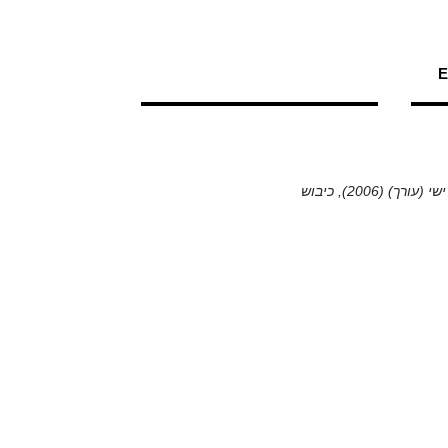
E
דוד ריב, בואו נעשה עוד מלחמה מס’ 2 (1997), מופיע ב-מנוחין ישי (עורך) (2006), כיבוש