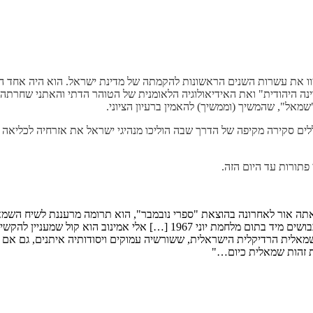
שנונים וההגונים שליוו את עשרות השנים הראשונות להקמתה של מדינת ישראל. הוא
ינה היהודית" ואת האידיאולוגיה הלאומנית של הטוהר הדתי והאתני שחרתה ע
 "שמאל", שהמשיך (וממשיך) להאמין ברעיון הציוני.
ה – מאמרים הכוללים סקירה מקיפה של הדרך שבה הוליכו מנהיגי ישראל את אזרחיה לכל
 פתורות עד היום הזה.
אתה אור לאחרונה בהוצאת "ספרי נובמבר", הוא תרומה מרעננת לשיח השמאלי
ואחד החותמים הבודדים על המודעה הידועה שקראה לצאת מהשטחים הכבושים מיד בת
 השמאלית הרדיקלית הישראלית, ששורשיה עמוקים ויסודותיה איתנים, גם אם
ת זהות שמאלית כיום…"