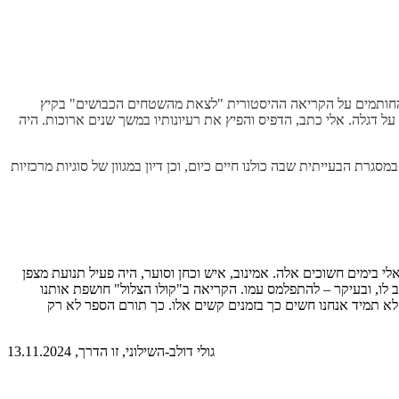
 היה אחד החותמים על הקריאה ההיסטורית "לצאת מהשטחים הכבושים" בקיץ
ל דגלה. אלי כתב, הדפיס והפיץ את רעיונותיו במשך שנים ארוכות. היה
יאה במסגרת הבעייתית שבה כולנו חיים כיום, וכן דיון במגוון של סוגיות מרכזיות
 בימים חשוכים אלה. אמינוב, איש וכחן וסוער, היה פעיל תנועת מצפן
ום מלחמת יוני 1967 […] אלי אמינוב הוא קול שמעניין להקשיב לו, ובעיקר – להתפלמס עמו. הקריאה ב"קולו הצלול" חושפת אותנו
 לא תמיד אנחנו חשים כך בזמנים קשים אלו. כך תורם הספר לא רק
גולי דולב-השילוני, זו הדרך, 13.11.2024