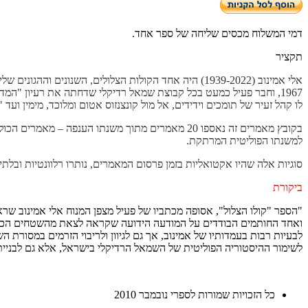
דמי המשלוח מכסים שליחה של ספר אחד.
תקציר
אלי אמינוב (1939-2022) היה אחד הקולות הצלולים, ה
1967, וחבר פעיל כמעט בכל קבוצת שמאל רדיקלי שדחתה את רעיון "המד
לו קהל זעיר של תומכים וידידים, אל מול קונצנזוס אטום ומלוכד, מימין ועד
בקובץ מאמרים זה נאספו 20 מאמרים מתוך משנתו הענפ
למשנתו הפוליטית המרתקת.
סוגיות
אלה שהיו אקטואליות בזמן פרסום המאמרים, נותרו רלוונטיות ובלתי
ביקורת
"הספר "קולו הצלול", אסופה מכתביו של פעיל מצפן המנוח אלי אמינוב שר
לבעיות רבות בעמדותיו של אמינוב, אך גם לגיוון ולריבוי הזרמים במסורת
לשימור ההיסטוריה הפוליטית של השמאל הרדיקלי בישראל, אלא גם לבניי
כל הזכויות שמורות לספרי נובמבר 2010