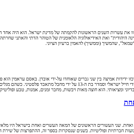
שנונים וההגונים שליוו את עשרות השנים הראשונות להקמתה של מדינת ישראל. הוא
ינה היהודית" ואת האידיאולוגיה הלאומנית של הטוהר הדתי והאתני שחרתה ע
 "שמאל", שהמשיך (וממשיך) להאמין ברעיון הציוני.
זו ידידות אמיצה בין שני גברים שאוחדו על-ידי אובדן. באסם עראמין הוא פ
פרט בחייהם. עולמם חרב ללא תקנה עם מות בנותיהן – עביר בת ה-10 על ידי חייל י
ני ומציאותי. הוא חוצה מאות ויבשות, מחבר זמנים, אמנות, טבע ופוליטיקה
חת
חת. שני העשורים הראשונים של המאה העשרים ואחת בישראל היו מלאים א
201. במקביל לאירועים אלו קמו תנועות חברתיות ופוליטיות. בשנים שנסקרות בספר זה, ה