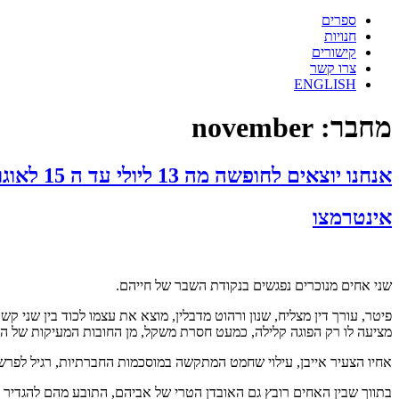
ספרים
חנויות
קישורים
צרו קשר
ENGLISH
מחבר:
november
אנחנו יוצאים לחופשה מה 13 ליולי עד ה 15 לאוגוסט. אתם מוזמנים להזמין ספרים כבר עכשיו. הם יישלחו כשנחזור.
אינטרמצו
שני אחים מנוכרים נפגשים בנקודת השבר של חייהם.
פיטר, עורך דין מצליח, שנון ורהוט מדבלין, מוצא את עצמו לכוד בין שני ק
מציעה לו רק הפוגה קלילה, כמעט חסרת משקל, מן החובות המעיקות של ה
אחיו הצעיר אייבן, עילוי שחמט המתקשה במוסכמות החברתיות, רגיל לפרש
בתווך שבין האחים רובץ גם האובדן הטרי של אביהם, התובע מהם להגדיר