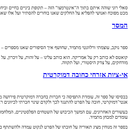
סאלי רוני שוהה איתם בתוך ה"אינטרמצו" הזה – תקופת ביניים בחיים וביח
מבט מפוכח ואנושי להפליא על החלקים שאנו בוחרים להסתיר ועל אלו שאנו
המסר
ספר נוקב, עוצמתי ורלוונטי מתמיד, שחושף איך הסיפורים שאנו מספרים – 
קואטס לא כותב רק על אמריקה. הוא כותב עלינו – על זהות, על זיכרון, על
מודחקים, על צדק היסטורי, ועל תקווה.
אי-ציות אזרחי כחובה דמוקרטית
בבסיסו של ספר זה, עומדת התפיסה כי חברות בחברה דמוקרטית פירושה מ
אנטי־דמוקרטי, חובה על הפרט להתנגד לכך ולקדם שינוי חברתי לכיוונים ראו
בעשורים האחרונים, עם המשך הכיבוש של השטחים הפלסטיניים, המלחמות ב
עומדים למבחן מתמיד.
בספר זה מנוחין מציג תאוריה על חובתו של הפרט לנקוט עמדה ולהשתתף בא