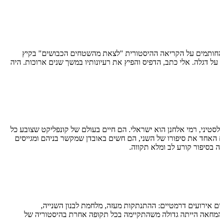
 היה אחד החותמים על הקריאה ההיסטורית "לצאת מהשטחים הכבושים" בקיץ
ל דגלה. אלי כתב, הדפיס והפיץ את רעיונותיו במשך שנים ארוכות. היה
לסטיני, רמי אלחנן הוא ישראלי. הם חיים בעולם של קונפליקט שצובע כל
שראלי וסמדר בת ה-13 על ידי מחבל מתאבד פלסטיני. כשהם מגלים האחד את סיפורו של השני, הם חשים באובדן שמקשר בניהם ומגייסים
 בסיפור קורע לב ומלא תקווה.
ירועים דרמטיים: ההתנתקות מעזה, מלחמת לבנון השנייה,
התפרצות של שירת המחאה הייתה גדולה משהתקיימה בכל תקופה אחרת בהיסטוריה של